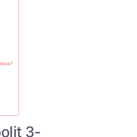
lossa?
olit 3-