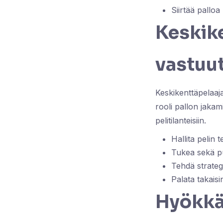
Siirtää pallo
Keskik
vastuu
Keskikenttäpelaaja
rooli pallon jakam
pelitilanteisiin.
Hallita pelin 
Tukea sekä puo
Tehdä strateg
Palata takaisi
Hyökkä