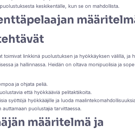
a puolustuksesta keskikentälle, kun se on mahdollista.
enttäpelaajan määritelm
tehtävät
t toimivat linkkinä puolustuksen ja hyökkäyksen välillä, ja 
isessa ja hallinnassa. Heidän on oltava monipuolisia ja sopeut
tempoa ja ohjata peliä.
lustavia että hyökkääviä pelitaktiikoita.
isia syöttöjä hyökkääjille ja luoda maalintekomahdollisuuksia
n auttamaan puolustajia tarvittaessa.
äjän määritelmä ja