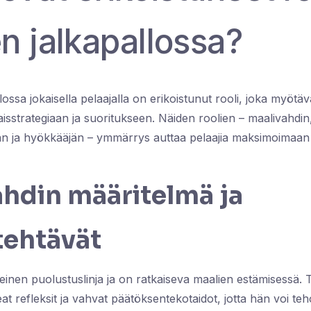
n jalkapallossa?
ossa jokaisella pelaajalla on erikoistunut rooli, joka myötäv
sstrategiaan ja suoritukseen. Näiden roolien – maalivahdin
jan ja hyökkääjän – ymmärrys auttaa pelaajia maksimoimaa
ahdin määritelmä ja
tehtävät
meinen puolustuslinja ja on ratkaiseva maalien estämisessä.
 refleksit ja vahvat päätöksentekotaidot, jotta hän voi teh