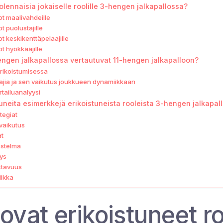
 olennaisia jokaiselle roolille 3-hengen jalkapallossa?
t maalivahdeille
t puolustajille
t keskikenttäpelaajille
t hyökkääjille
engen jalkapallossa vertautuvat 11-hengen jalkapalloon?
erikoistumisessa
ia ja sen vaikutus joukkueen dynamiikkaan
rtailuanalyysi
uneita esimerkkejä erikoistuneista rooleista 3-hengen jalkapal
tegiat
vaikutus
at
stelma
eys
ttavuus
iikka
ovat erikoistuneet ro