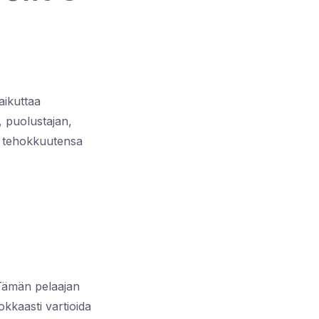
aikuttaa
, puolustajan,
n tehokkuutensa
 Tämän pelaajan
okkaasti vartioida