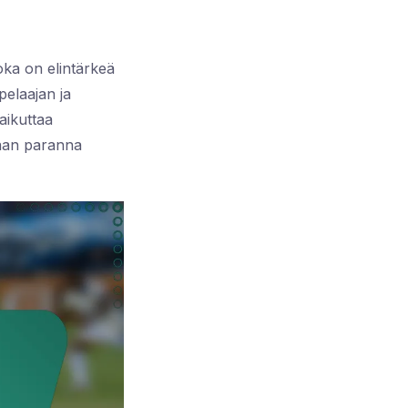
joka on elintärkeä
pelaajan ja
aikuttaa
taan paranna