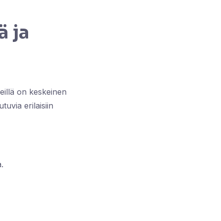
ä ja
heillä on keskeinen
uvia erilaisiin
.