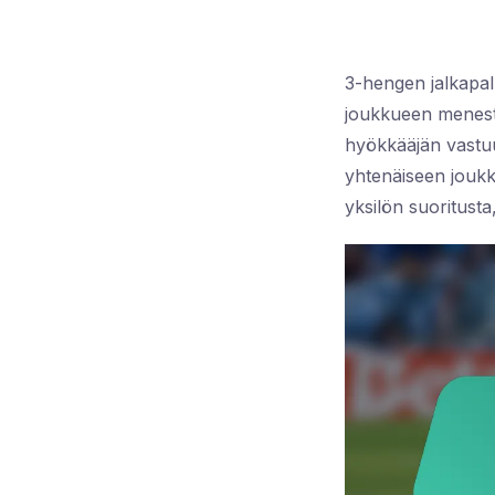
3-hengen jalkapall
joukkueen menesty
hyökkääjän vastuu
yhtenäiseen jouk
yksilön suoritust