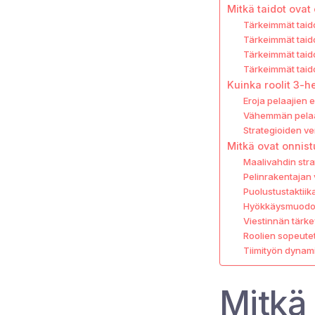
Mitkä taidot ovat
Tärkeimmät taido
Tärkeimmät taido
Tärkeimmät taido
Tärkeimmät taido
Kuinka roolit 3-h
Eroja pelaajien 
Vähemmän pelaaj
Strategioiden ve
Mitkä ovat onnist
Maalivahdin stra
Pelinrakentajan 
Puolustustaktiik
Hyökkäysmuodo
Viestinnän tärk
Roolien sopeute
Tiimityön dynam
Mitkä 