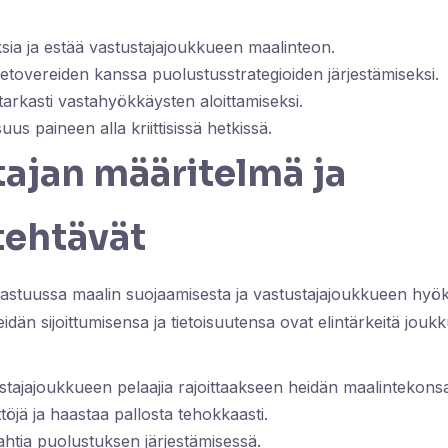
sia ja estää vastustajajoukkueen maalinteon.
uetovereiden kanssa puolustusstrategioiden järjestämiseksi.
tarkasti vastahyökkäysten aloittamiseksi.
suus paineen alla kriittisissä hetkissä.
ajan määritelmä ja
tehtävät
vastuussa maalin suojaamisesta ja vastustajajoukkueen hyö
eidän sijoittumisensa ja tietoisuutensa ovat elintärkeitä jou
stajajoukkueen pelaajia rajoittaakseen heidän maalintekons
töjä ja haastaa pallosta tehokkaasti.
htia puolustuksen järjestämisessä.