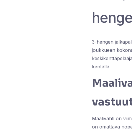
henge
3-hengen jalkapall
joukkueen kokonai
keskikenttäpelaa
kentällä.
Maaliv
vastuu
Maalivahti on vii
on omattava nopeat