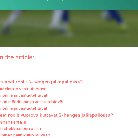
n the article:
stuneet roolit 3-hengen jalkapallossa?
ritelmä ja vastuutehtävät
itelmä ja vastuutehtävät
ajan määritelmä ja vastuutehtävät
itelmä ja vastuutehtävät
eet roolit vuorovaikuttavat 3-hengen jalkapallossa?
uminen kentällä
at tehokkaaseen peliin
aminen pelin kulun mukaan