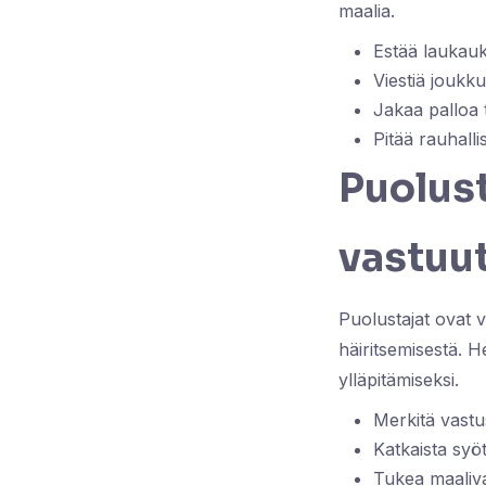
maalia.
Estää laukauk
Viestiä joukk
Jakaa palloa 
Pitää rauhalli
Puolust
vastuu
Puolustajat ovat 
häiritsemisestä. H
ylläpitämiseksi.
Merkitä vastu
Katkaista syöt
Tukea maaliva