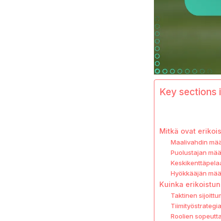
Key sections i
Mitkä ovat erikoi
Maalivahdin mää
Puolustajan määr
Keskikenttäpela
Hyökkääjän määr
Kuinka erikoistun
Taktinen sijoitt
Tiimityöstrategi
Roolien sopeutt