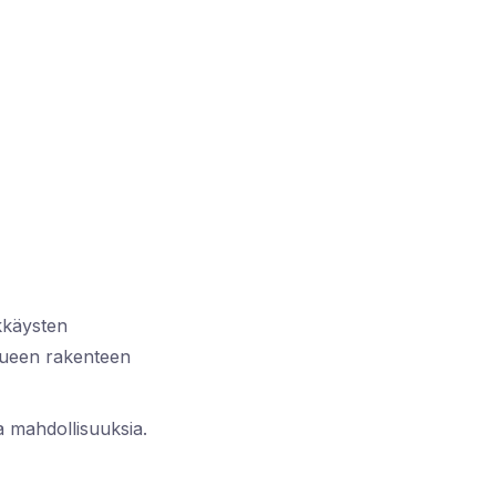
kkäysten
kkueen rakenteen
a mahdollisuuksia.