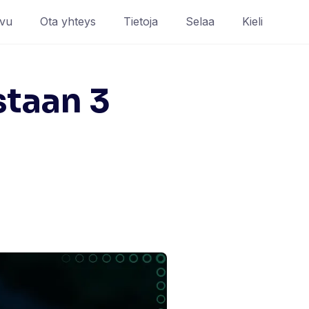
ivu
Ota yhteys
Tietoja
Selaa
Kieli
staan 3