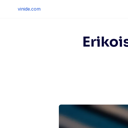
Skip
vinide.com
to
content
Erikoi