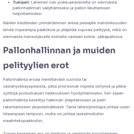
Tukipeli:
Läheinen tuki joukkuekavereilta on olennaista
pallonhallinnan säilyttämiseksi ja pallon liikuttamisen
helpottamiseksi.
Näiden käsitteiden ymmärtäminen antaa pelaajille mahdollisuuden
tehdä nopeampia päätöksiä ja ylläpitää sujuvaa pelityyliä, mikä on
olennaista menestykselle kolmella vastaan kolme -jalkapallossa.
Pallonhallinnan ja muiden
pelityylien erot
Pallonhallinta eroaa merkittävästi suorista tai
vastahyökkäyspeleistä, jotka priorisoivat nopeita siirtymiä ja pitkiä
syöttöjä puolustuksen heikkouksien hyödyntämiseksi. Sen sijaan
pallonhallinta keskittyy hallinnan ylläpitämiseen ja pelin
rakentamiseen järjestelmällisesti. Tämä lähestymistapa johtaa usein
hitaampaan tempoon, mutta voi johtaa laskelmoituihin
maalintekopaikkoihin.
Toinen keskeinen ero on tiimityön ja viestinnän korostaminen