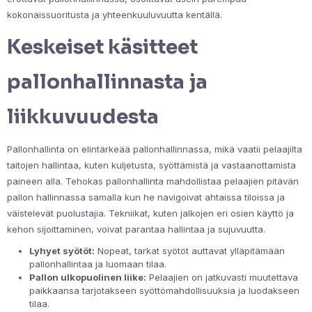
kokonaissuoritusta ja yhteenkuuluvuutta kentällä.
Keskeiset käsitteet
pallonhallinnasta ja
liikkuvuudesta
Pallonhallinta on elintärkeää pallonhallinnassa, mikä vaatii pelaajilta
taitojen hallintaa, kuten kuljetusta, syöttämistä ja vastaanottamista
paineen alla. Tehokas pallonhallinta mahdollistaa pelaajien pitävän
pallon hallinnassa samalla kun he navigoivat ahtaissa tiloissa ja
väistelevät puolustajia. Tekniikat, kuten jalkojen eri osien käyttö ja
kehon sijoittaminen, voivat parantaa hallintaa ja sujuvuutta.
Lyhyet syötöt:
Nopeat, tarkat syötöt auttavat ylläpitämään
pallonhallintaa ja luomaan tilaa.
Pallon ulkopuolinen liike:
Pelaajien on jatkuvasti muutettava
paikkaansa tarjotakseen syöttömahdollisuuksia ja luodakseen
tilaa.