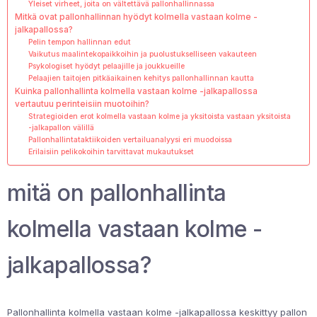
Yleiset virheet, joita on vältettävä pallonhallinnassa
Mitkä ovat pallonhallinnan hyödyt kolmella vastaan kolme -
jalkapallossa?
Pelin tempon hallinnan edut
Vaikutus maalintekopaikkoihin ja puolustukselliseen vakauteen
Psykologiset hyödyt pelaajille ja joukkueille
Pelaajien taitojen pitkäaikainen kehitys pallonhallinnan kautta
Kuinka pallonhallinta kolmella vastaan kolme -jalkapallossa
vertautuu perinteisiin muotoihin?
Strategioiden erot kolmella vastaan kolme ja yksitoista vastaan yksitoista
-jalkapallon välillä
Pallonhallintataktiikoiden vertailuanalyysi eri muodoissa
Erilaisiin pelikokoihin tarvittavat mukautukset
mitä on pallonhallinta
kolmella vastaan kolme -
jalkapallossa?
Pallonhallinta kolmella vastaan kolme -jalkapallossa keskittyy pallon