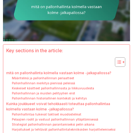
Key sections in the article:
mitä on pallonhallinta kolmella vastaan kolme -jalkapallossa?
Määritelmä ja pallonhallinnan periaatteet
Pallonhallinnan merkitys pienissä peleissä
Keskeiset käsitteet pallonhallinnasta ja liikkuvuudesta
Pallonhallinnan ja muiden pelityylien erot
Pallonhallinnan historiallinen konteksti ja kehitys
Kuinka joukkueet voivat tehokkaasti toteuttaa pallonhallintaa
kolmella vastaan kolme -jalkapallossa?
Pallonhallintaa tukevat taktiset muodostelmat
Pelaajien roolit ja vastuut pallonhallinnan ylläpitämisessä
Strategiat pallonhallinnan parantamiseksi pelin aikana
Harjoitukset ja tehtävät pallonhallintatekniikoiden harjoittelemiseksi