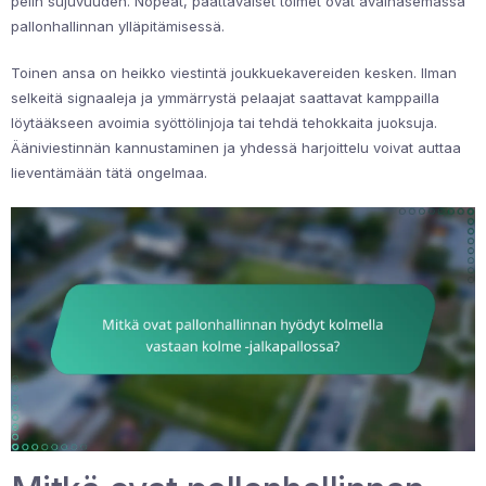
pelin sujuvuuden. Nopeat, päättäväiset toimet ovat avainasemassa
pallonhallinnan ylläpitämisessä.
Toinen ansa on heikko viestintä joukkuekavereiden kesken. Ilman
selkeitä signaaleja ja ymmärrystä pelaajat saattavat kamppailla
löytääkseen avoimia syöttölinjoja tai tehdä tehokkaita juoksuja.
Ääniviestinnän kannustaminen ja yhdessä harjoittelu voivat auttaa
lieventämään tätä ongelmaa.