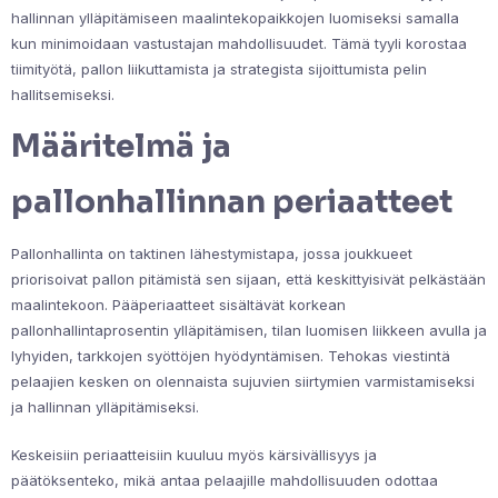
hallinnan ylläpitämiseen maalintekopaikkojen luomiseksi samalla
kun minimoidaan vastustajan mahdollisuudet. Tämä tyyli korostaa
tiimityötä, pallon liikuttamista ja strategista sijoittumista pelin
hallitsemiseksi.
Määritelmä ja
pallonhallinnan periaatteet
Pallonhallinta on taktinen lähestymistapa, jossa joukkueet
priorisoivat pallon pitämistä sen sijaan, että keskittyisivät pelkästään
maalintekoon. Pääperiaatteet sisältävät korkean
pallonhallintaprosentin ylläpitämisen, tilan luomisen liikkeen avulla ja
lyhyiden, tarkkojen syöttöjen hyödyntämisen. Tehokas viestintä
pelaajien kesken on olennaista sujuvien siirtymien varmistamiseksi
ja hallinnan ylläpitämiseksi.
Keskeisiin periaatteisiin kuuluu myös kärsivällisyys ja
päätöksenteko, mikä antaa pelaajille mahdollisuuden odottaa