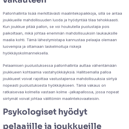
Pallonhallinta lisää merkittävästi maalintekopaikkoja, sillä se antaa
joukkueille mahdollisuuden luoda ja hyödyntää tilaa tehokkaasti.
Kun joukkue pitää pallon, se voi houkutella puolustajia pois
paikoiltaan, mikä johtaa enemmän mahdollisuuksiin laukauksille
maalia kohti. Tämä lähestymistapa kannustaa pelaajia olemaan
luovempia ja ottamaan laskelmoituja riskejä
hyökkäyskolmanneksella.
Pelaamisen puolustuksessa pallonhallinta auttaa vähentämään
joukkueen kohtaamia vastahyökkäyksiä. Hallitsemalla palloa
joukkueet voivat rajoittaa vastustajiensa mahdollisuuksia siirtyä
nopeasti puolustuksesta hyökkäykseen. Tämä vakaus on
ratkaisevaa kolmella vastaan kolme -jalkapallossa, jossa nopeat
siirtymät voivat johtaa välittömiin maalintekovaateisiin.
Psykologiset hyödyt
pelaajille ja joukkueille