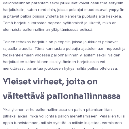
Pallonhallinnan parantamiseksi joukkueet voivat osallistua erityisiin
harjoituksiin, kuten rondoihin, joissa pelaajat muodostavat ympyrän
ja pitävät palloa poissa yhdeltä tai kahdelta puolustajalta keskellä.
Tämä harjoitus korostaa nopeaa syöttämistä ja liikettä, mikä on
olennaista pallonhallinnan ylläpitämisessä pelissä.
Toinen tehokas harjoitus on pienpelit, joissa joukkueet pelaavat
rajatulla alueella. Tämä kannustaa pelaajia ajattelemaan nopeasti ja
työskentelemään yhdessä pallonhallinnan ylläpitämiseksi. Näiden
harjoitusten säännöllinen sisällyttäminen harjoituksiin voi
merkittävästi parantaa joukkueen kykyä hallita palloa otteluissa.
Yleiset virheet, joita on
vältettävä pallonhallinnassa
Yksi yleinen virhe pallonhallinnassa on pallon pitämisen liian
pitkäksi aikaa, mikä voi johtaa pallon menettämiseen. Pelaajien tulisi
oppia tunnistamaan, milloin syöttää ja milloin kuljettaa, varmistaen