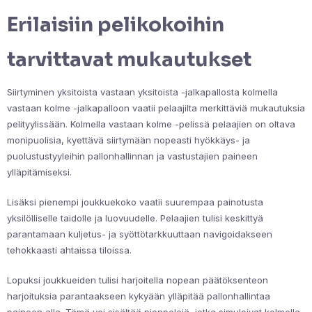
Erilaisiin pelikokoihin
tarvittavat mukautukset
Siirtyminen yksitoista vastaan yksitoista -jalkapallosta kolmella
vastaan kolme -jalkapalloon vaatii pelaajilta merkittäviä mukautuksia
pelityylissään. Kolmella vastaan kolme -pelissä pelaajien on oltava
monipuolisia, kyettävä siirtymään nopeasti hyökkäys- ja
puolustustyyleihin pallonhallinnan ja vastustajien paineen
ylläpitämiseksi.
Lisäksi pienempi joukkuekoko vaatii suurempaa painotusta
yksilölliselle taidolle ja luovuudelle. Pelaajien tulisi keskittyä
parantamaan kuljetus- ja syöttötarkkuuttaan navigoidakseen
tehokkaasti ahtaissa tiloissa.
Lopuksi joukkueiden tulisi harjoitella nopean päätöksenteon
harjoituksia parantaakseen kykyään ylläpitää pallonhallintaa