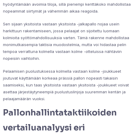
hyödyntämään avoimia tiloja, sillä pienempi kenttäkoko mahdollistaa
nopeammat siirtymät ja vähemmän aikaa reagoida.
Sen sijaan yksitoista vastaan yksitoista -jalkapallo nojaa usein
harkittuun rakentamiseen, jossa pelaajat on sijoitettu luomaan
kolmioita syöttömahdollisuuksia varten. Tämä rakenne mahdollistaa
monimutkaisempia taktisia muodostelmia, mutta voi hidastaa pelin
tempoa verrattuna kolmella vastaan kolme -otteluissa nähtäviin
nopeisiin vaihtoihin.
Pelaamisen puolustuksessa kolmella vastaan kolme -joukkueet
joutuvat käyttämään korkeaa prässiä pallon nopeasti takaisin
saamiseksi, kun taas yksitoista vastaan yksitoista -joukkueet voivat
asettaa järjestäytyneempiä puolustuslinjoja suuremman kentän ja
pelaajamäärän vuoksi.
Pallonhallintataktiikoiden
vertailuanalyysi eri