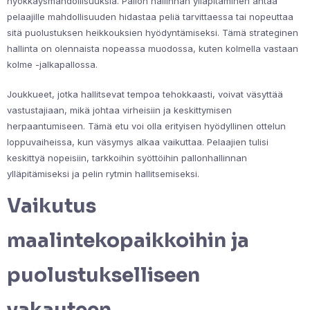
hyökkäysmahdollisuuksia. Pallon hallinnan ylläpitäminen antaa
pelaajille mahdollisuuden hidastaa peliä tarvittaessa tai nopeuttaa
sitä puolustuksen heikkouksien hyödyntämiseksi. Tämä strateginen
hallinta on olennaista nopeassa muodossa, kuten kolmella vastaan
kolme -jalkapallossa.
Joukkueet, jotka hallitsevat tempoa tehokkaasti, voivat väsyttää
vastustajiaan, mikä johtaa virheisiin ja keskittymisen
herpaantumiseen. Tämä etu voi olla erityisen hyödyllinen ottelun
loppuvaiheissa, kun väsymys alkaa vaikuttaa. Pelaajien tulisi
keskittyä nopeisiin, tarkkoihin syöttöihin pallonhallinnan
ylläpitämiseksi ja pelin rytmin hallitsemiseksi.
Vaikutus
maalintekopaikkoihin ja
puolustukselliseen
vakauteen