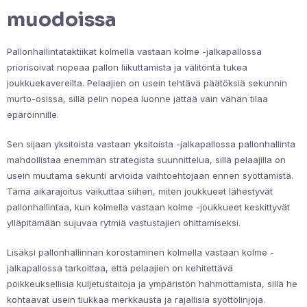
muodoissa
Pallonhallintataktiikat kolmella vastaan kolme -jalkapallossa
priorisoivat nopeaa pallon liikuttamista ja välitöntä tukea
joukkuekavereilta. Pelaajien on usein tehtävä päätöksiä sekunnin
murto-osissa, sillä pelin nopea luonne jättää vain vähän tilaa
epäröinnille.
Sen sijaan yksitoista vastaan yksitoista -jalkapallossa pallonhallinta
mahdollistaa enemmän strategista suunnittelua, sillä pelaajilla on
usein muutama sekunti arvioida vaihtoehtojaan ennen syöttämistä.
Tämä aikarajoitus vaikuttaa siihen, miten joukkueet lähestyvät
pallonhallintaa, kun kolmella vastaan kolme -joukkueet keskittyvät
ylläpitämään sujuvaa rytmiä vastustajien ohittamiseksi.
Lisäksi pallonhallinnan korostaminen kolmella vastaan kolme -
jalkapallossa tarkoittaa, että pelaajien on kehitettävä
poikkeuksellisia kuljetustaitoja ja ympäristön hahmottamista, sillä he
kohtaavat usein tiukkaa merkkausta ja rajallisia syöttölinjoja.