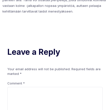
paineen alla. Tämä voi sisältää pienpelejä, jotka simuloivat kolmella
vastaan kolme -jalkapallon nopeaa ympäristöä, auttaen pelaajia
kehittämään tarvittavat taidot menestyäkseen.
Leave a Reply
Your email address will not be published.
Required fields are
marked
*
Comment
*