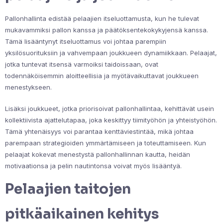
Pallonhallinta edistää pelaajien itseluottamusta, kun he tulevat
mukavammiksi pallon kanssa ja päätöksentekokykyjensä kanssa.
Tämä lisääntynyt itseluottamus voi johtaa parempiin
yksilösuorituksiin ja vahvempaan joukkueen dynamiikkaan. Pelaajat,
jotka tuntevat itsensä varmoiksi taidoissaan, ovat
todennäköisemmin aloitteellisia ja myötävaikuttavat joukkueen
menestykseen.
Lisäksi joukkueet, jotka priorisoivat pallonhallintaa, kehittävät usein
kollektiivista ajattelutapaa, joka keskittyy tiimityöhön ja yhteistyöhön.
Tämä yhtenäisyys voi parantaa kenttäviestintää, mikä johtaa
parempaan strategioiden ymmärtämiseen ja toteuttamiseen. Kun
pelaajat kokevat menestystä pallonhallinnan kautta, heidän
motivaationsa ja pelin nautintonsa voivat myös lisääntyä.
Pelaajien taitojen
pitkäaikainen kehitys