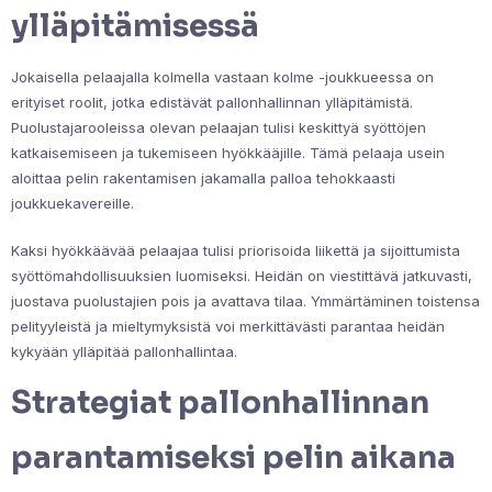
ylläpitämisessä
Jokaisella pelaajalla kolmella vastaan kolme -joukkueessa on
erityiset roolit, jotka edistävät pallonhallinnan ylläpitämistä.
Puolustajarooleissa olevan pelaajan tulisi keskittyä syöttöjen
katkaisemiseen ja tukemiseen hyökkääjille. Tämä pelaaja usein
aloittaa pelin rakentamisen jakamalla palloa tehokkaasti
joukkuekavereille.
Kaksi hyökkäävää pelaajaa tulisi priorisoida liikettä ja sijoittumista
syöttömahdollisuuksien luomiseksi. Heidän on viestittävä jatkuvasti,
juostava puolustajien pois ja avattava tilaa. Ymmärtäminen toistensa
pelityyleistä ja mieltymyksistä voi merkittävästi parantaa heidän
kykyään ylläpitää pallonhallintaa.
Strategiat pallonhallinnan
parantamiseksi pelin aikana