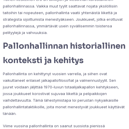
pallonhallinnassa. Vaikka muut tyylit saattavat nojata yksilöllisiin
taitoihin tai nopeuteen, pallonhallinta vaatii yhtenäistä liikettä ja
strategista sijoittumista menestyäkseen. Joukkueet, jotka erottuvat
pallonhallinnassa, ymmärtävät usein syvällisemmin toistensa
pelityylejä ja vahvuuksia.
Pallonhallinnan historiallinen
konteksti ja kehitys
Pallonhallinta on kehittynyt vuosien varrella, ja siihen ovat
vaikuttaneet erilaiset jalkapallofilosofiat ja valmennustyylit. Sen
juuret voidaan jäljittää 1970-luvun totaalijalkapallon kehitykseen,
jossa joukkueet korostivat sujuvaa liikettä ja pelipaikkojen
vaihdettavuutta. Tämä lähestymistapa loi perustan nykyaikaisille
pallonhallintataktiikoille, joita monet menestyvät joukkueet käyttävät
tänään.
Viime vuosina pallonhallinta on saanut suosiota pienissä