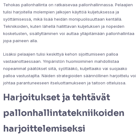
Tehokas pallonhallinta on ratkaisevaa pallonhallinnassa. Pelaajien
tulisi harjoitella molempien jalkojen käyttöä kuljetuksessa ja
syöttämisessä, mikä lisää heidän monipuolisuuttaan kentällä.
Tekniikoiden, kuten lähellä hallittavan kuljetuksen ja nopeiden
kosketusten, sisällyttäminen voi auttaa ylläpitämään pallonhallintaa
jopa paineen alla.
Lisäksi pelaajien tulisi keskittyä kehon sijoittumiseen palloa
vastaanottaessaan. Ympäristön huomioiminen mahdollistaa
nopeammat päätökset siitä, syöttääkö, kuljettaako vai suojaako
palloa vastustajilta. Näiden strategioiden säännöllinen harjoittelu voi
johtaa parantuneeseen itseluottamukseen ja taitoon otteluissa.
Harjoitukset ja tehtävät
pallonhallintatekniikoiden
harjoittelemiseksi