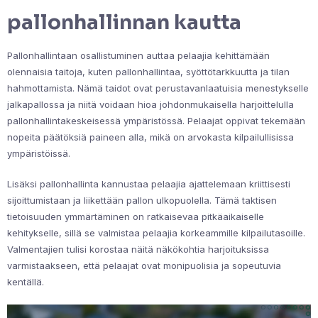
pallonhallinnan kautta
Pallonhallintaan osallistuminen auttaa pelaajia kehittämään
olennaisia taitoja, kuten pallonhallintaa, syöttötarkkuutta ja tilan
hahmottamista. Nämä taidot ovat perustavanlaatuisia menestykselle
jalkapallossa ja niitä voidaan hioa johdonmukaisella harjoittelulla
pallonhallintakeskeisessä ympäristössä. Pelaajat oppivat tekemään
nopeita päätöksiä paineen alla, mikä on arvokasta kilpailullisissa
ympäristöissä.
Lisäksi pallonhallinta kannustaa pelaajia ajattelemaan kriittisesti
sijoittumistaan ja liikettään pallon ulkopuolella. Tämä taktisen
tietoisuuden ymmärtäminen on ratkaisevaa pitkäaikaiselle
kehitykselle, sillä se valmistaa pelaajia korkeammille kilpailutasoille.
Valmentajien tulisi korostaa näitä näkökohtia harjoituksissa
varmistaakseen, että pelaajat ovat monipuolisia ja sopeutuvia
kentällä.