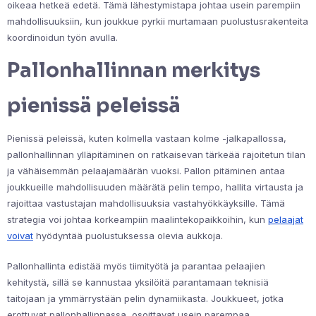
oikeaa hetkeä edetä. Tämä lähestymistapa johtaa usein parempiin
mahdollisuuksiin, kun joukkue pyrkii murtamaan puolustusrakenteita
koordinoidun työn avulla.
Pallonhallinnan merkitys
pienissä peleissä
Pienissä peleissä, kuten kolmella vastaan kolme -jalkapallossa,
pallonhallinnan ylläpitäminen on ratkaisevan tärkeää rajoitetun tilan
ja vähäisemmän pelaajamäärän vuoksi. Pallon pitäminen antaa
joukkueille mahdollisuuden määrätä pelin tempo, hallita virtausta ja
rajoittaa vastustajan mahdollisuuksia vastahyökkäyksille. Tämä
strategia voi johtaa korkeampiin maalintekopaikkoihin, kun
pelaajat
voivat
hyödyntää puolustuksessa olevia aukkoja.
Pallonhallinta edistää myös tiimityötä ja parantaa pelaajien
kehitystä, sillä se kannustaa yksilöitä parantamaan teknisiä
taitojaan ja ymmärrystään pelin dynamiikasta. Joukkueet, jotka
erottuvat pallonhallinnassa, osoittavat usein parempaa