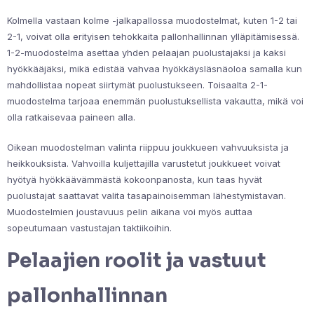
Kolmella vastaan kolme -jalkapallossa muodostelmat, kuten 1-2 tai
2-1, voivat olla erityisen tehokkaita pallonhallinnan ylläpitämisessä.
1-2-muodostelma asettaa yhden pelaajan puolustajaksi ja kaksi
hyökkääjäksi, mikä edistää vahvaa hyökkäysläsnäoloa samalla kun
mahdollistaa nopeat siirtymät puolustukseen. Toisaalta 2-1-
muodostelma tarjoaa enemmän puolustuksellista vakautta, mikä voi
olla ratkaisevaa paineen alla.
Oikean muodostelman valinta riippuu joukkueen vahvuuksista ja
heikkouksista. Vahvoilla kuljettajilla varustetut joukkueet voivat
hyötyä hyökkäävämmästä kokoonpanosta, kun taas hyvät
puolustajat saattavat valita tasapainoisemman lähestymistavan.
Muodostelmien joustavuus pelin aikana voi myös auttaa
sopeutumaan vastustajan taktiikoihin.
Pelaajien roolit ja vastuut
pallonhallinnan